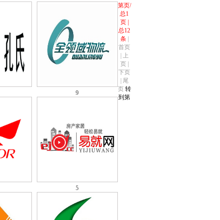
第页/
总1
页 |
总12
条
|
首页
| 上
页
|
下页
| 尾
页
转
9
到第
5