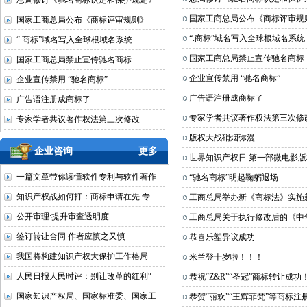
总局修订《驰名商标认定和保护规定》
国家工商总局公布《商标评审规
国家工商总局公布《商标评审规则》
“.商标”域名写入全球根域名系统 
“.商标”域名写入全球根域名系统
国家工商总局禁止宣传驰名商标
国家工商总局禁止宣传驰名商标
企业宣传禁用 “驰名商标”
企业宣传禁用 “驰名商标”
广告语注册成商标了
广告语注册成商标了
专家学者共议著作权法第三次修
专家学者共议著作权法第三次修改
版权大战硝烟弥漫
企业咨询
更多
世界知识产权日 第一部微电影
一篇文章带你读懂软件专利与软件著作
“驰名商标”明起鞠躬退场
知识产权战如何打：商标申请在先 专
工商总局举办新《商标法》实施
公开审理:提升审查透明度
工商总局关于执行修改后的《中
签订转让合同 作者应慎之又慎
恭喜乐塑异议成功
我国将构建知识产权大保护工作格局
米兰登十岁啦！！！
人民日报人民时评：别让改革的红利“
恭祝“Z&R”“圣冠”商标转让成功
国家知识产权局、国家标准委、国家工
恭贺“丽欢”“王辉菲梵”等商标