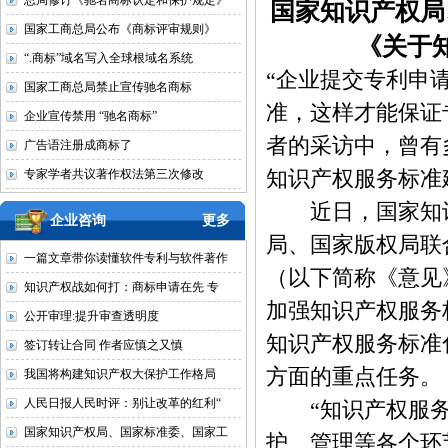
总局修订《驰名商标认定和保护规定》
国家知识产权局
国家工商总局公布《商标评审规则》
《关于
“.商标”域名写入全球根域名系统
“企业提交专利申
国家工商总局禁止宣传驰名商标
准，这样才能保证
企业宣传禁用 “驰名商标”
者的采访中，曾有
广告语注册成商标了
专家学者共议著作权法第三次修改
知识产权服务标准
近日，国家知识
企业咨询
更多
局、国家版权局联
一篇文章带你读懂软件专利与软件著作
（以下简称《意见
知识产权战如何打：商标申请在先 专
加强知识产权服务
公开审理:提升审查透明度
知识产权服务标准
签订转让合同 作者应慎之又慎
方面的重点任务。
我国将构建知识产权大保护工作格局
人民日报人民时评：别让改革的红利“
“知识产权服务
国家知识产权局、国家标准委、国家工
护、管理等各个环