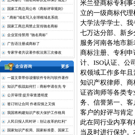
总局修订《驰名商标认定和保护规定》
米兰登商标专利事
国家工商总局公布《商标评审规则》
立的一级商标代理
“.商标”域名写入全球根域名系统
大学法学学士、我
国家工商总局禁止宣传驰名商标
七万达分部、新乡
企业宣传禁用 “驰名商标”
服务河南各地市新
广告语注册成商标了
商标注册、专利申
专家学者共议著作权法第三次修改
计、ISO认证、
企业咨询
更多
权领域工作多年且
一篇文章带你读懂软件专利与软件著作
知识产权律师、商
知识产权战如何打：商标申请在先 专
证咨询师等各类专
公开审理:提升审查透明度
务、信誉第一、客
签订转让合同 作者应慎之又慎
客户的好评与肯定
我国将构建知识产权大保护工作格局
此在同行业内享有
人民日报人民时评：别让改革的红利“
国家知识产权局、国家标准委、国家工
当及时进行保护。