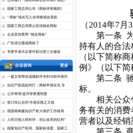
总局修订《驰名商标认定和保护规定》
国家工商总局公布《商标评审规则》
“.商标”域名写入全球根域名系统
（2014年7
国家工商总局禁止宣传驰名商标
第一条 为
企业宣传禁用 “驰名商标”
广告语注册成商标了
持有人的合法
专家学者共议著作权法第三次修改
（以下简称商
例》（以下简
企业咨询
更多
第二条 驰
一篇文章带你读懂软件专利与软件著作
知识产权战如何打：商标申请在先 专
标。
公开审理:提升审查透明度
相关公众包
签订转让合同 作者应慎之又慎
务有关的消费
我国将构建知识产权大保护工作格局
营者以及经销
人民日报人民时评：别让改革的红利“
国家知识产权局、国家标准委、国家工
第三条 商